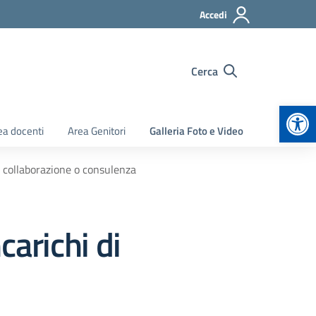
Accedi
Cerca
Apr
ea docenti
Area Genitori
Galleria Foto e Video
di collaborazione o consulenza
ncarichi di