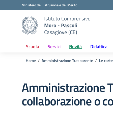
Vai ai contenuti
Vai al menu di navigazione
Vai al footer
Ministero dell'Istruzione e del Merito
Istituto Comprensivo
Moro - Pascoli
Casagiove (CE)
Scuola
Servizi
Novità
Didattica
Home
Amministrazione Trasparente
Le carte
Amministrazione T
collaborazione o c