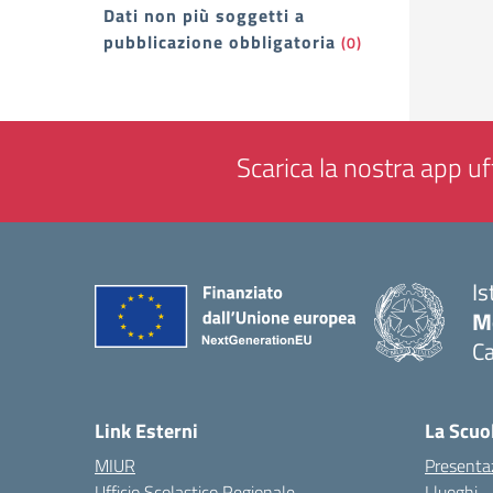
Dati non più soggetti a
pubblicazione obbligatoria
(0)
Scarica la nostra app uff
Is
Mo
Ca
— 
Link Esterni
La Scuo
MIUR
Presenta
Ufficio Scolastico Regionale
I luoghi