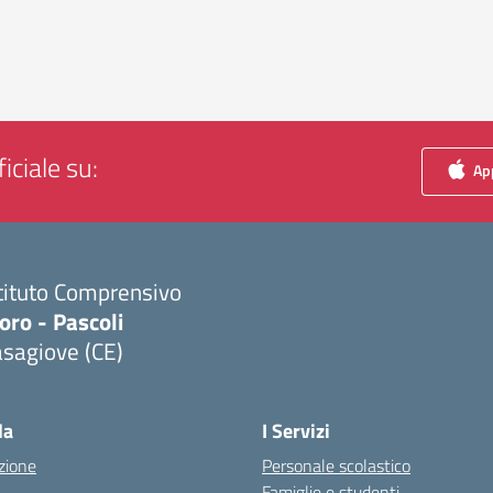
iciale su:
App
tituto Comprensivo
ro - Pascoli
sagiove (CE)
Visita la pagina iniziale della scuola
la
I Servizi
zione
Personale scolastico
Famiglie e studenti