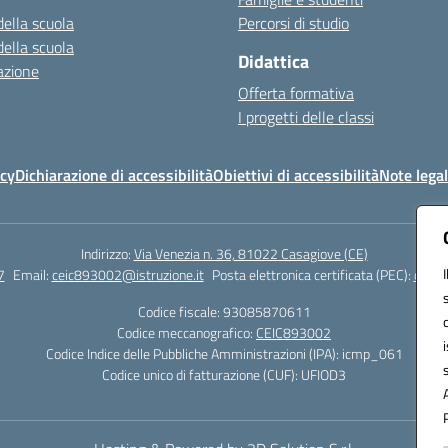
della scuola
Percorsi di studio
della scuola
Didattica
azione
Offerta formativa
I progetti delle classi
icy
Dichiarazione di accessibilità
Obiettivi di accessibilità
Note legal
Indirizzo:
Via Venezia n. 36, 81022 Casagiove (CE)
7
Email:
ceic893002@istruzione.it
Posta elettronica certificata (PEC):
ceic8
Codice fiscale: 93085870611
Codice meccanografico:
CEIC893002
Codice Indice delle Pubbliche Amministrazioni (IPA): icmp_061
Codice unico di fatturazione (CUF): UFIOD3