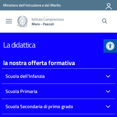
Vai ai contenuti
Vai al menu di navigazione
Vai al footer
Ministero dell'Istruzione e del Merito
Istituto Comprensivo
Moro - Pascoli
Apr
La didattica
la nostra offerta formativa
Scuola dell'Infanzia
Scuola Primaria
Scuola Secondaria di primo grado