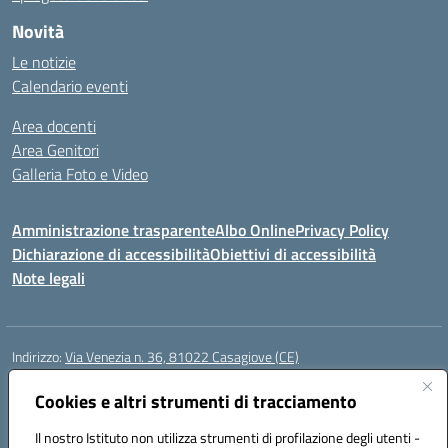
Novità
Le notizie
Calendario eventi
Area docenti
Area Genitori
Galleria Foto e Video
Amministrazione trasparente
Albo Online
Privacy Policy
Dichiarazione di accessibilità
Obiettivi di accessibilità
Note legali
Indirizzo:
Via Venezia n. 36, 81022 Casagiove (CE)
Centralino:
0823742417
Email:
ceic893002@istruzione.it
Posta elettronica certificata (PEC):
Cookies e altri strumenti di tracciamento
ceic893002@pec.istruzione.it
Codice fiscale: 93085870611
Il nostro Istituto non utilizza strumenti di profilazione degli utenti -