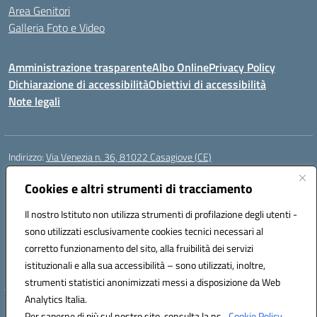
Area Genitori
Galleria Foto e Video
Amministrazione trasparente
Albo Online
Privacy Policy
Dichiarazione di accessibilità
Obiettivi di accessibilità
Note legali
Indirizzo:
Via Venezia n. 36, 81022 Casagiove (CE)
Centralino:
0823742417
Email:
ceic893002@istruzione.it
Posta elettronica certificata (PEC):
Cookies e altri strumenti di tracciamento
ceic893002@pec.istruzione.it
Codice fiscale: 93085870611
Il nostro Istituto non utilizza strumenti di profilazione degli utenti -
Codice meccanografico:
CEIC893002
sono utilizzati esclusivamente cookies tecnici necessari al
Codice Indice delle Pubbliche Amministrazioni (IPA): icmp_061
corretto funzionamento del sito, alla fruibilità dei servizi
Codice unico di fatturazione (CUF): UFIOD3
istituzionali e alla sua accessibilità – sono utilizzati, inoltre,
strumenti statistici anonimizzati messi a disposizione da Web
Analytics Italia.
Hosting & Powered by 3D Solution S.r.l.
Per saperne di più sul nostro sito, consulta la ns.
Cookie Policy.