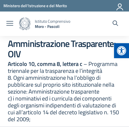
Vai ai contenuti
Vai al menu di navigazione
Vai al footer
Ministero dell'Istruzione e del Merito
Istituto Comprensivo
Moro - Pascoli
Amministrazione Trasparente:
Apr
OIV
Articolo 10, comma 8, lettera c
– Programma
triennale per la trasparenza e l’integrità
8. Ogni amministrazione ha l’obbligo di
pubblicare sul proprio sito istituzionale nella
sezione: Amministrazione trasparente
c) i nominativi ed i curricula dei componenti
degli organismi indipendenti di valutazione di
cui all’articolo 14 del decreto legislativo n. 150
del 2009;