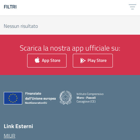
FILTRI
Nessun risultato
Scarica la nostra app ufficiale su:
App Store
Play Store
Istituto Comprensivo
Moro - Pascoli
Casagiove (CE)
— Visita la pagina iniziale della scuola
Link Esterni
MIUR