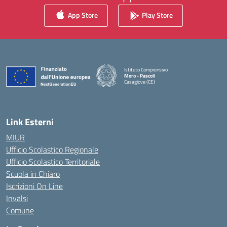
App Store
Play Store
Istituto Comprensivo
Moro - Pascoli
Casagiove (CE)
— Visita la pagina iniziale della scuola
Link Esterni
MIUR
Ufficio Scolastico Regionale
Ufficio Scolastico Territoriale
Scuola in Chiaro
Iscrizioni On Line
Invalsi
Comune