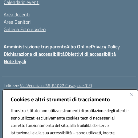
Calendario eventi
Area docenti
Area Genitori
Galleria Foto e Video
Amministrazione trasparente
Albo Online
Privacy Policy
Dichiarazione di accessibilità
Obiettivi di accessibilità
Note legali
Indirizzo:
Via Venezia n. 36, 81022 Casagiove (CE)
Centralino:
0823742417
Email:
ceic893002@istruzione.it
Posta elettronica certificata (PEC):
Cookies e altri strumenti di tracciamento
ceic893002@pec.istruzione.it
Codice fiscale: 93085870611
Il nostro Istituto non utilizza strumenti di profilazione degli utenti -
Codice meccanografico:
CEIC893002
sono utilizzati esclusivamente cookies tecnici necessari al
Codice Indice delle Pubbliche Amministrazioni (IPA): icmp_061
corretto funzionamento del sito, alla fruibilità dei servizi
Codice unico di fatturazione (CUF): UFIOD3
istituzionali e alla sua accessibilità – sono utilizzati, inoltre,