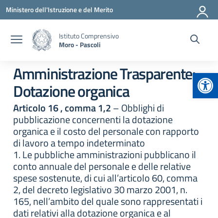
Vai ai contenuti
Vai al menu di navigazione
Vai al footer
Ministero dell'Istruzione e del Merito
Istituto Comprensivo
Moro - Pascoli
Amministrazione Trasparente:
Apr
Dotazione organica
Articolo 16 , comma 1,2
– Obblighi di
pubblicazione concernenti la dotazione
organica e il costo del personale con rapporto
di lavoro a tempo indeterminato
1. Le pubbliche amministrazioni pubblicano il
conto annuale del personale e delle relative
spese sostenute, di cui all’articolo 60, comma
2, del decreto legislativo 30 marzo 2001, n.
165, nell’ambito del quale sono rappresentati i
dati relativi alla dotazione organica e al