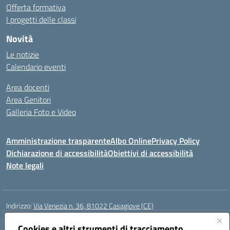
Offerta formativa
I progetti delle classi
Novità
Le notizie
Calendario eventi
Area docenti
Area Genitori
Galleria Foto e Video
Amministrazione trasparente
Albo Online
Privacy Policy
Dichiarazione di accessibilità
Obiettivi di accessibilità
Note legali
Indirizzo:
Via Venezia n. 36, 81022 Casagiove (CE)
Centralino:
0823742417
Email:
ceic893002@istruzione.it
Posta elettronica certificata (PEC):
Cookies e altri strumenti di tracciamento
ceic893002@pec.istruzione.it