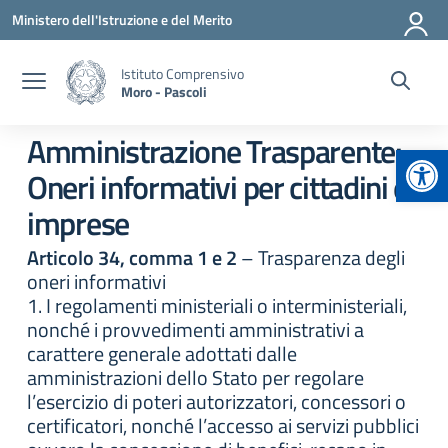
Vai ai contenuti
Vai al menu di navigazione
Vai al footer
Ministero dell'Istruzione e del Merito
Istituto Comprensivo
Moro - Pascoli
Amministrazione Trasparente:
Apr
Oneri informativi per cittadini e
imprese
Articolo 34, comma 1 e 2
– Trasparenza degli
oneri informativi
1. I regolamenti ministeriali o interministeriali,
nonché i provvedimenti amministrativi a
carattere generale adottati dalle
amministrazioni dello Stato per regolare
l’esercizio di poteri autorizzatori, concessori o
certificatori, nonché l’accesso ai servizi pubblici