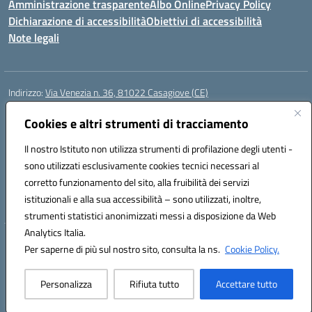
Amministrazione trasparente
Albo Online
Privacy Policy
Dichiarazione di accessibilità
Obiettivi di accessibilità
Note legali
Indirizzo:
Via Venezia n. 36, 81022 Casagiove (CE)
Centralino:
0823742417
Email:
ceic893002@istruzione.it
Posta elettronica certificata (PEC):
Cookies e altri strumenti di tracciamento
ceic893002@pec.istruzione.it
Codice fiscale: 93085870611
Il nostro Istituto non utilizza strumenti di profilazione degli utenti -
Codice meccanografico:
CEIC893002
sono utilizzati esclusivamente cookies tecnici necessari al
Codice Indice delle Pubbliche Amministrazioni (IPA): icmp_061
corretto funzionamento del sito, alla fruibilità dei servizi
Codice unico di fatturazione (CUF): UFIOD3
istituzionali e alla sua accessibilità – sono utilizzati, inoltre,
strumenti statistici anonimizzati messi a disposizione da Web
Analytics Italia.
Hosting & Powered by 3D Solution S.r.l.
Per saperne di più sul nostro sito, consulta la ns.
Cookie Policy.
Concept & Design by Designers Italia
Personalizza
Rifiuta tutto
Accettare tutto