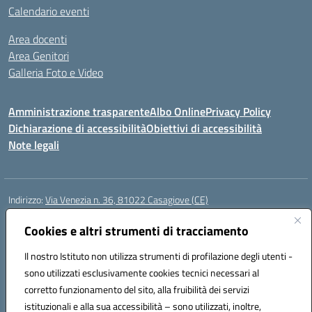
Calendario eventi
Area docenti
Area Genitori
Galleria Foto e Video
Amministrazione trasparente
Albo Online
Privacy Policy
Dichiarazione di accessibilità
Obiettivi di accessibilità
Note legali
Indirizzo:
Via Venezia n. 36, 81022 Casagiove (CE)
Centralino:
0823742417
Email:
ceic893002@istruzione.it
Posta elettronica certificata (PEC):
Cookies e altri strumenti di tracciamento
ceic893002@pec.istruzione.it
Codice fiscale: 93085870611
Il nostro Istituto non utilizza strumenti di profilazione degli utenti -
Codice meccanografico:
CEIC893002
sono utilizzati esclusivamente cookies tecnici necessari al
Codice Indice delle Pubbliche Amministrazioni (IPA): icmp_061
corretto funzionamento del sito, alla fruibilità dei servizi
Codice unico di fatturazione (CUF): UFIOD3
istituzionali e alla sua accessibilità – sono utilizzati, inoltre,