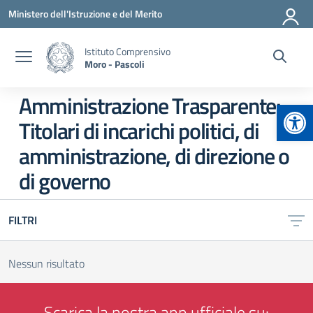
Vai ai contenuti
Vai al menu di navigazione
Vai al footer
Ministero dell'Istruzione e del Merito
Istituto Comprensivo
Moro - Pascoli
Amministrazione Trasparente:
Apr
Titolari di incarichi politici, di
amministrazione, di direzione o
di governo
FILTRI
Nessun risultato
Scarica la nostra app ufficiale su: