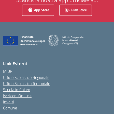
App Store
Play Store
Istituto Comprensivo
Moro - Pascoli
Casagiove (CE)
— Visita la pagina iniziale della scuola
Link Esterni
MIUR
Ufficio Scolastico Regionale
Ufficio Scolastico Territoriale
Scuola in Chiaro
Iscrizioni On Line
Invalsi
Comune