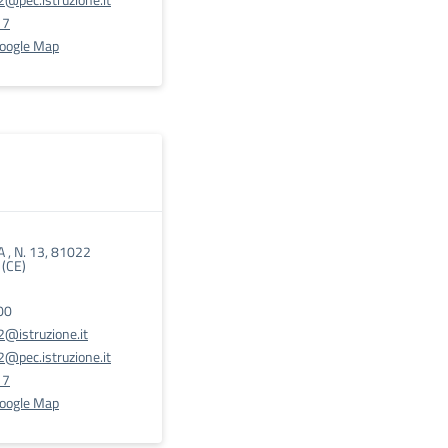
17
Google Map
 , N. 13, 81022
(CE)
00
@istruzione.it
@pec.istruzione.it
17
Google Map