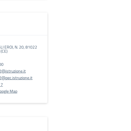
I EROI, N. 20, 81022
(CE)
00
@istruzione.it
@pec.istruzione.it
17
Google Map