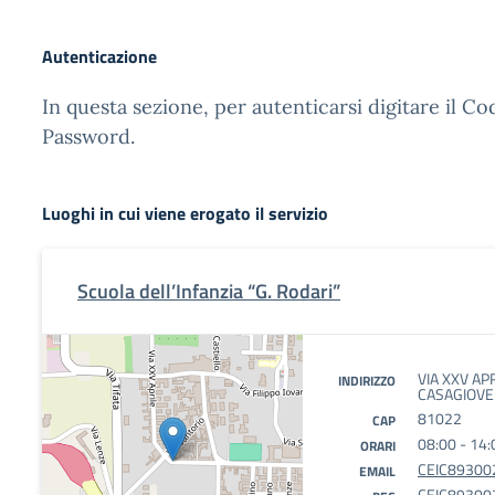
Autenticazione
In questa sezione, per autenticarsi digitare il Co
Password.
Luoghi in cui viene erogato il servizio
Scuola dell’Infanzia “G. Rodari”
VIA XXV APR
INDIRIZZO
CASAGIOVE 
81022
CAP
08:00 - 14:
ORARI
CEIC893002
EMAIL
CEIC893002