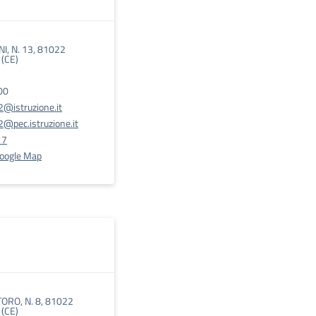
I, N. 13, 81022
(CE)
00
@istruzione.it
@pec.istruzione.it
17
Google Map
TORO, N. 8, 81022
(CE)