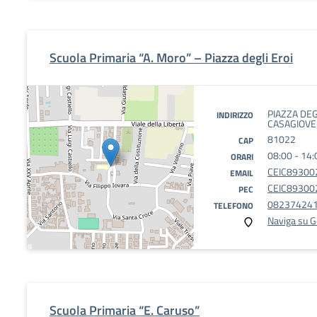
Scuola Primaria “A. Moro” – Piazza degli Eroi
PIAZZA DEGL
INDIRIZZO
CASAGIOVE 
81022
CAP
08:00 - 14:
ORARI
CEIC893002
EMAIL
CEIC893002
PEC
08237424
TELEFONO
Naviga su 
Scuola Primaria “E. Caruso”