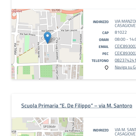
VIA MANZON
INDIRIZZO
CASAGIOVE 
81022
CAP
08:00 - 14:
ORARI
CEIC893002
EMAIL
CEIC893002
PEC
08237424
TELEFONO
Naviga su 
Scuola Primaria “E. De Filippo” – via M. Santoro
VIA M. SAN
INDIRIZZO
CASAGIOVE 