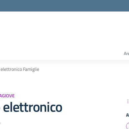
Ar
 elettronico Famiglie
AGIOVE
 elettronico
A
e