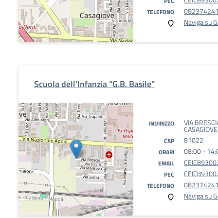
PEC
08237424
TELEFONO
Naviga su 
Scuola dell’Infanzia “G.B. Basile”
VIA BRESCIA
INDIRIZZO
CASAGIOVE 
81022
CAP
08:00 - 14:
ORARI
CEIC893002
EMAIL
CEIC893002
PEC
08237424
TELEFONO
Naviga su 