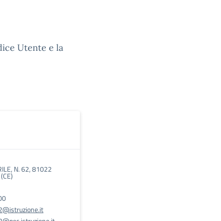
dice Utente e la
ILE, N. 62, 81022
(CE)
00
@istruzione.it
@pec.istruzione.it