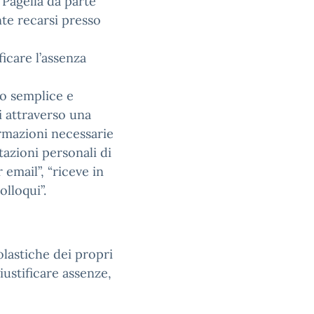
Pagella da parte
te recarsi presso
ficare l’assenza
do semplice e
i attraverso una
rmazioni necessarie
tazioni personali di
mail”, “riceve in
lloqui”.
olastiche dei propri
giustificare assenze,