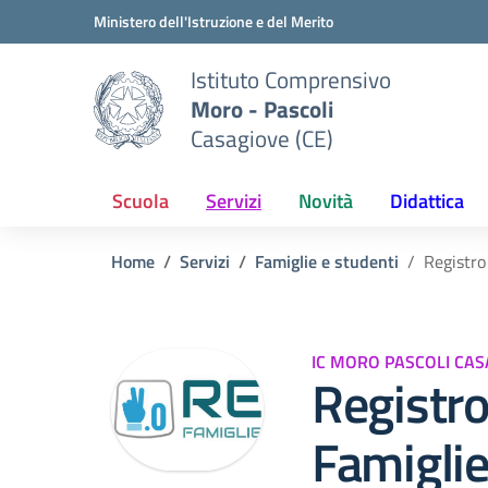
Vai ai contenuti
Vai al menu di navigazione
Vai al footer
Ministero dell'Istruzione e del Merito
Istituto Comprensivo
Moro - Pascoli
Casagiove (CE)
Scuola
Servizi
Novità
Didattica
Home
Servizi
Famiglie e studenti
Registro
IC MORO PASCOLI CAS
Registro
Famigli