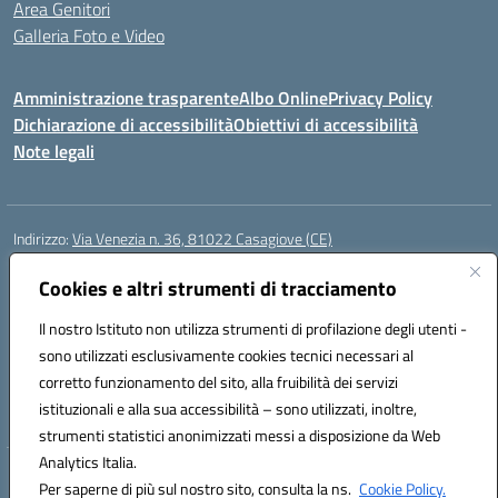
Area Genitori
Galleria Foto e Video
Amministrazione trasparente
Albo Online
Privacy Policy
Dichiarazione di accessibilità
Obiettivi di accessibilità
Note legali
Indirizzo:
Via Venezia n. 36, 81022 Casagiove (CE)
Centralino:
0823742417
Email:
ceic893002@istruzione.it
Posta elettronica certificata (PEC):
Cookies e altri strumenti di tracciamento
ceic893002@pec.istruzione.it
Codice fiscale: 93085870611
Il nostro Istituto non utilizza strumenti di profilazione degli utenti -
Codice meccanografico:
CEIC893002
sono utilizzati esclusivamente cookies tecnici necessari al
Codice Indice delle Pubbliche Amministrazioni (IPA): icmp_061
corretto funzionamento del sito, alla fruibilità dei servizi
Codice unico di fatturazione (CUF): UFIOD3
istituzionali e alla sua accessibilità – sono utilizzati, inoltre,
strumenti statistici anonimizzati messi a disposizione da Web
Analytics Italia.
Hosting & Powered by 3D Solution S.r.l.
Per saperne di più sul nostro sito, consulta la ns.
Cookie Policy.