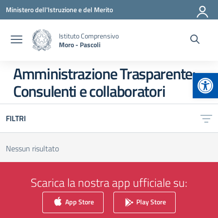
Vai ai contenuti
Vai al menu di navigazione
Vai al footer
Ministero dell'Istruzione e del Merito
Istituto Comprensivo
Moro - Pascoli
Amministrazione Trasparente:
Apr
Consulenti e collaboratori
FILTRI
Nessun risultato
Scarica la nostra app ufficiale su:
App Store
Play Store