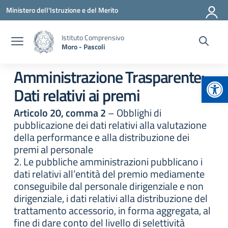
Vai ai contenuti
Vai al menu di navigazione
Vai al footer
Ministero dell'Istruzione e del Merito
Istituto Comprensivo
Moro - Pascoli
Amministrazione Trasparente:
Apr
Dati relativi ai premi
Articolo 20, comma 2
– Obblighi di
pubblicazione dei dati relativi alla valutazione
della performance e alla distribuzione dei
premi al personale
2. Le pubbliche amministrazioni pubblicano i
dati relativi all’entità del premio mediamente
conseguibile dal personale dirigenziale e non
dirigenziale, i dati relativi alla distribuzione del
trattamento accessorio, in forma aggregata, al
fine di dare conto del livello di selettività