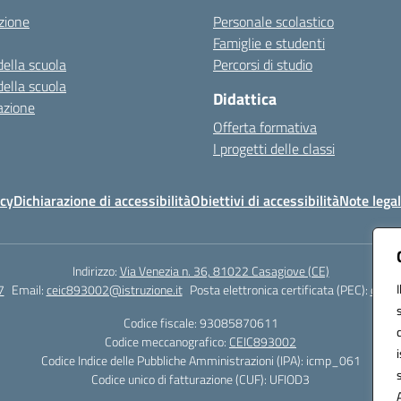
zione
Personale scolastico
Famiglie e studenti
della scuola
Percorsi di studio
della scuola
Didattica
azione
Offerta formativa
I progetti delle classi
icy
Dichiarazione di accessibilità
Obiettivi di accessibilità
Note legal
Indirizzo:
Via Venezia n. 36, 81022 Casagiove (CE)
7
Email:
ceic893002@istruzione.it
Posta elettronica certificata (PEC):
ceic8
Codice fiscale: 93085870611
Codice meccanografico:
CEIC893002
Codice Indice delle Pubbliche Amministrazioni (IPA): icmp_061
Codice unico di fatturazione (CUF): UFIOD3