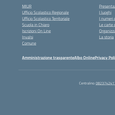
MIUR
Presenta
Ufficio Scolastico Regionale
I luoghi
Ufficio Scolastico Territoriale
I numeri 
Scuola in Chiaro
Le carte 
Iscrizioni On Line
Organizz
Invalsi
La storia
Comune
Amministrazione trasparente
Albo Online
Privacy Pol
Centralino:
082374241