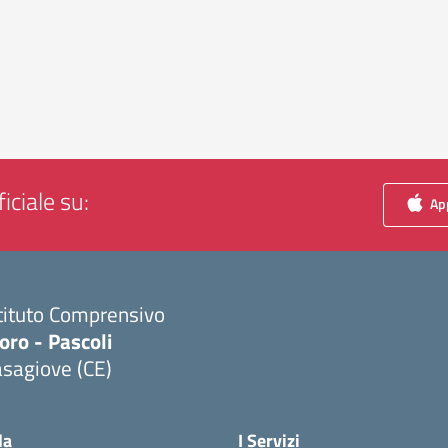
iciale su:
App
tituto Comprensivo
ro - Pascoli
sagiove (CE)
Visita la pagina iniziale della scuola
la
I Servizi