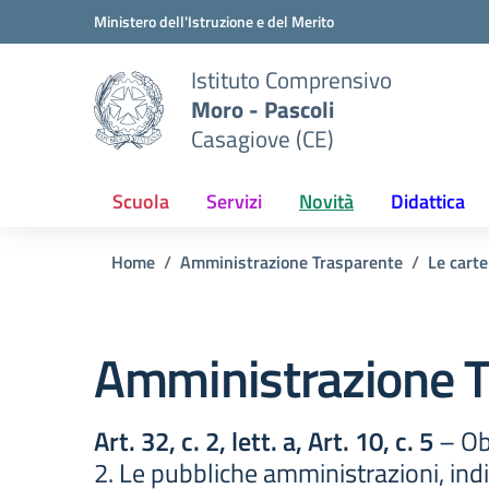
Vai ai contenuti
Vai al menu di navigazione
Vai al footer
Ministero dell'Istruzione e del Merito
Istituto Comprensivo
Moro - Pascoli
Casagiove (CE)
Scuola
Servizi
Novità
Didattica
Home
Amministrazione Trasparente
Le carte
Amministrazione T
Art. 32, c. 2, lett. a, Art. 10, c. 5
– Obb
2. Le pubbliche amministrazioni, indivi