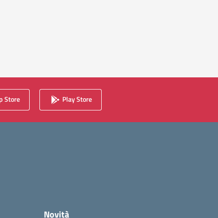
 Store
Play Store
Novità