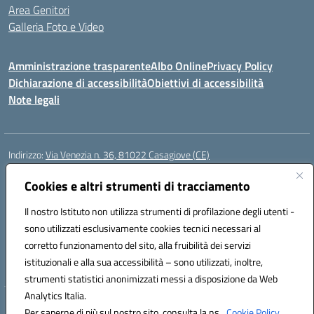
Area Genitori
Galleria Foto e Video
Amministrazione trasparente
Albo Online
Privacy Policy
Dichiarazione di accessibilità
Obiettivi di accessibilità
Note legali
Indirizzo:
Via Venezia n. 36, 81022 Casagiove (CE)
Centralino:
0823742417
Email:
ceic893002@istruzione.it
Posta elettronica certificata (PEC):
Cookies e altri strumenti di tracciamento
ceic893002@pec.istruzione.it
Codice fiscale: 93085870611
Il nostro Istituto non utilizza strumenti di profilazione degli utenti -
Codice meccanografico:
CEIC893002
sono utilizzati esclusivamente cookies tecnici necessari al
Codice Indice delle Pubbliche Amministrazioni (IPA): icmp_061
corretto funzionamento del sito, alla fruibilità dei servizi
Codice unico di fatturazione (CUF): UFIOD3
istituzionali e alla sua accessibilità – sono utilizzati, inoltre,
strumenti statistici anonimizzati messi a disposizione da Web
Analytics Italia.
Hosting & Powered by 3D Solution S.r.l.
Per saperne di più sul nostro sito, consulta la ns.
Cookie Policy.