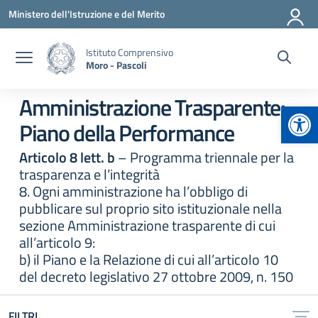
Vai ai contenuti
Vai al menu di navigazione
Vai al footer
Ministero dell'Istruzione e del Merito
Istituto Comprensivo
Moro - Pascoli
Amministrazione Trasparente:
Apr
Piano della Performance
Articolo 8 lett. b
– Programma triennale per la
trasparenza e l’integrità
8. Ogni amministrazione ha l’obbligo di
pubblicare sul proprio sito istituzionale nella
sezione Amministrazione trasparente di cui
all’articolo 9:
b) il Piano e la Relazione di cui all’articolo 10
del decreto legislativo 27 ottobre 2009, n. 150
FILTRI