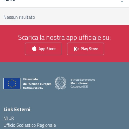
Nessun risultato
Scarica la nostra app ufficiale su:
App Store
Play Store
Istituto Comprensivo
Moro - Pascoli
Casagiove (CE)
— Visita la pagina iniziale della scuola
Link Esterni
MIUR
Ufficio Scolastico Regionale