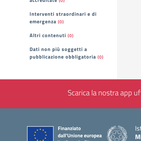
accreditate
(0)
Interventi straordinari e di
emergenza
(0)
Altri contenuti
(0)
Dati non più soggetti a
pubblicazione obbligatoria
(0)
Scarica la nostra app uff
Is
Mo