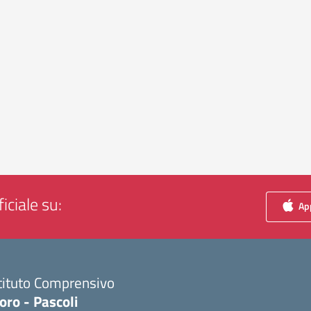
iciale su:
App
tituto Comprensivo
ro - Pascoli