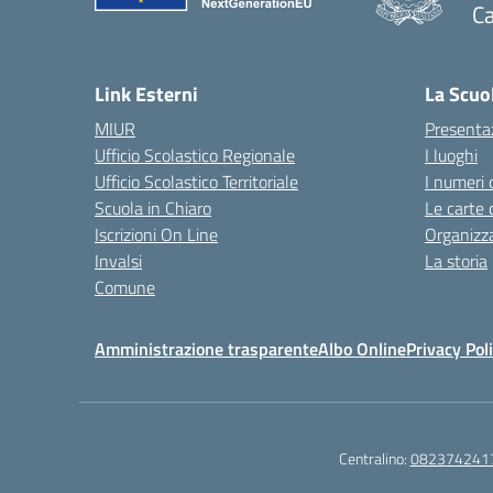
Ca
— 
Link Esterni
La Scuo
MIUR
Presenta
Ufficio Scolastico Regionale
I luoghi
Ufficio Scolastico Territoriale
I numeri 
Scuola in Chiaro
Le carte 
Iscrizioni On Line
Organizz
Invalsi
La storia
Comune
Amministrazione trasparente
Albo Online
Privacy Pol
Centralino:
082374241