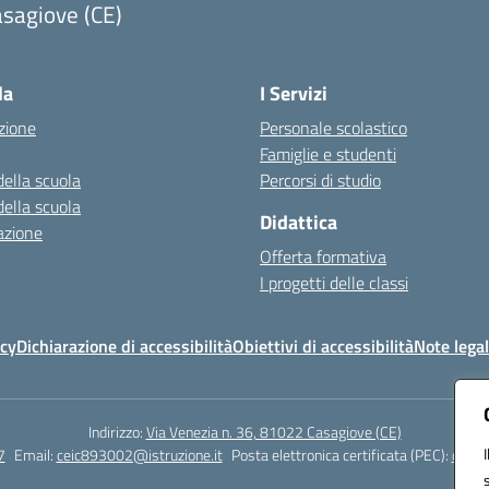
sagiove (CE)
Visita la pagina iniziale della scuola
la
I Servizi
zione
Personale scolastico
Famiglie e studenti
della scuola
Percorsi di studio
della scuola
Didattica
azione
Offerta formativa
I progetti delle classi
icy
Dichiarazione di accessibilità
Obiettivi di accessibilità
Note legal
Indirizzo:
Via Venezia n. 36, 81022 Casagiove (CE)
7
Email:
ceic893002@istruzione.it
Posta elettronica certificata (PEC):
ceic8