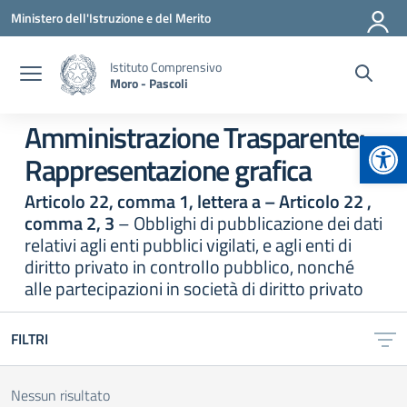
Vai ai contenuti
Vai al menu di navigazione
Vai al footer
Ministero dell'Istruzione e del Merito
Istituto Comprensivo
Moro - Pascoli
Amministrazione Trasparente:
Apr
Rappresentazione grafica
Articolo 22, comma 1, lettera a – Articolo 22 ,
comma 2, 3
– Obblighi di pubblicazione dei dati
relativi agli enti pubblici vigilati, e agli enti di
diritto privato in controllo pubblico, nonché
alle partecipazioni in società di diritto privato
FILTRI
Nessun risultato