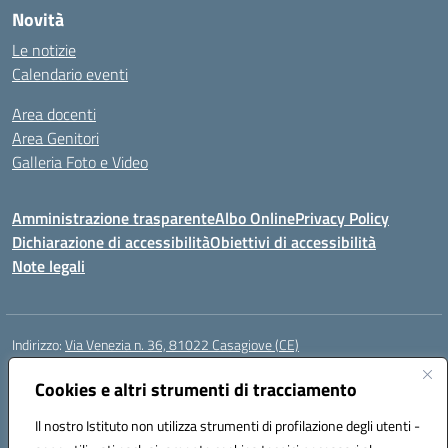
Novità
Le notizie
Calendario eventi
Area docenti
Area Genitori
Galleria Foto e Video
Amministrazione trasparente
Albo Online
Privacy Policy
Dichiarazione di accessibilità
Obiettivi di accessibilità
Note legali
Indirizzo:
Via Venezia n. 36, 81022 Casagiove (CE)
Centralino:
0823742417
Email:
ceic893002@istruzione.it
Posta elettronica certificata (PEC):
Cookies e altri strumenti di tracciamento
ceic893002@pec.istruzione.it
Codice fiscale: 93085870611
Il nostro Istituto non utilizza strumenti di profilazione degli utenti -
Codice meccanografico:
CEIC893002