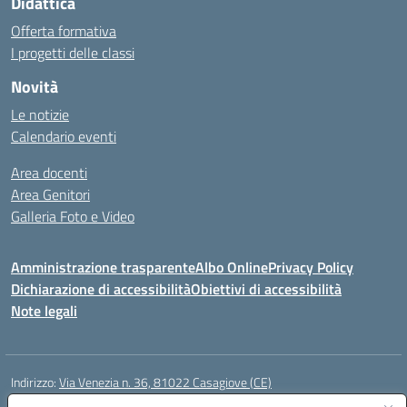
Didattica
Offerta formativa
I progetti delle classi
Novità
Le notizie
Calendario eventi
Area docenti
Area Genitori
Galleria Foto e Video
Amministrazione trasparente
Albo Online
Privacy Policy
Dichiarazione di accessibilità
Obiettivi di accessibilità
Note legali
Indirizzo:
Via Venezia n. 36, 81022 Casagiove (CE)
Centralino:
0823742417
Email:
ceic893002@istruzione.it