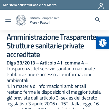
Vai ai contenuti
Vai al menu di navigazione
Vai al footer
Ministero dell'Istruzione e del Merito
Istituto Comprensivo
Moro - Pascoli
Amministrazione Trasparente:
Apr
Strutture sanitarie private
accreditate
Dlgs 33/2013 – Articolo 41, comma 4
–
Trasparenza del servizio sanitario nazionale –
Pubblicazione e accesso alle informazioni
ambientali
1. In materia di informazioni ambientali
restano ferme le disposizioni di maggior tutela
già previste dall’articolo 3-sexies del decreto
legislativo 3 aprile 2006 n. 152, dalla legge 16