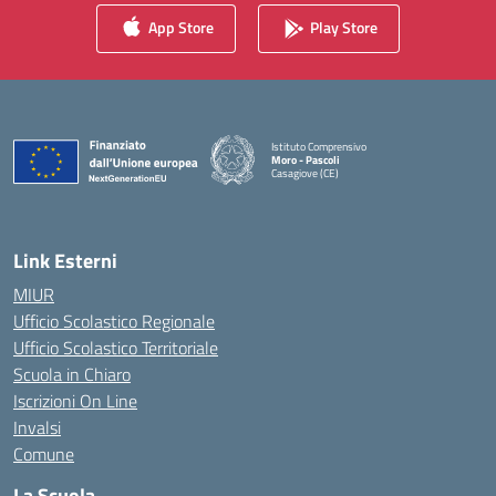
App Store
Play Store
Istituto Comprensivo
Moro - Pascoli
Casagiove (CE)
— Visita la pagina iniziale della scuola
Link Esterni
MIUR
Ufficio Scolastico Regionale
Ufficio Scolastico Territoriale
Scuola in Chiaro
Iscrizioni On Line
Invalsi
Comune
La Scuola