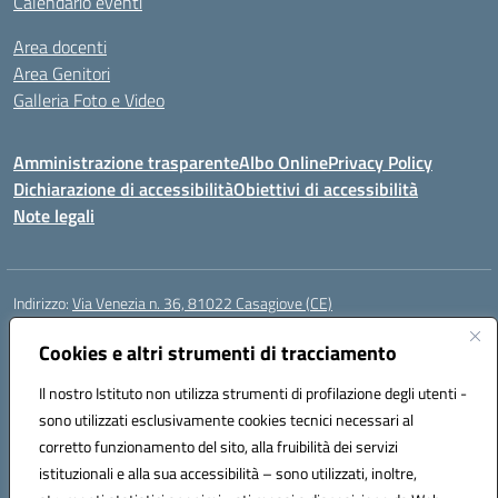
Calendario eventi
Area docenti
Area Genitori
Galleria Foto e Video
Amministrazione trasparente
Albo Online
Privacy Policy
Dichiarazione di accessibilità
Obiettivi di accessibilità
Note legali
Indirizzo:
Via Venezia n. 36, 81022 Casagiove (CE)
Centralino:
0823742417
Email:
ceic893002@istruzione.it
Posta elettronica certificata (PEC):
Cookies e altri strumenti di tracciamento
ceic893002@pec.istruzione.it
Codice fiscale: 93085870611
Il nostro Istituto non utilizza strumenti di profilazione degli utenti -
Codice meccanografico:
CEIC893002
sono utilizzati esclusivamente cookies tecnici necessari al
Codice Indice delle Pubbliche Amministrazioni (IPA): icmp_061
corretto funzionamento del sito, alla fruibilità dei servizi
Codice unico di fatturazione (CUF): UFIOD3
istituzionali e alla sua accessibilità – sono utilizzati, inoltre,