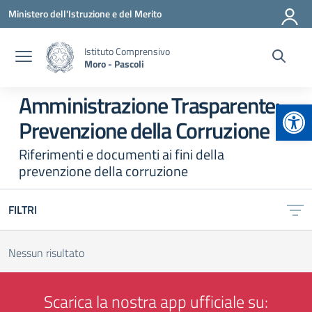
Vai ai contenuti
Vai al menu di navigazione
Vai al footer
Ministero dell'Istruzione e del Merito
Istituto Comprensivo
Moro - Pascoli
Amministrazione Trasparente:
Apr
Prevenzione della Corruzione
Riferimenti e documenti ai fini della
prevenzione della corruzione
FILTRI
Nessun risultato
Scarica la nostra app ufficiale su: