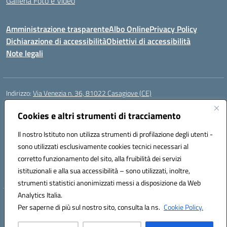
Galleria Foto e Video
Amministrazione trasparente
Albo Online
Privacy Policy
Dichiarazione di accessibilità
Obiettivi di accessibilità
Note legali
Indirizzo:
Via Venezia n. 36, 81022 Casagiove (CE)
Centralino:
0823742417
Email:
ceic893002@istruzione.it
Posta elettronica certificata (PEC):
Cookies e altri strumenti di tracciamento
ceic893002@pec.istruzione.it
Codice fiscale: 93085870611
Il nostro Istituto non utilizza strumenti di profilazione degli utenti -
Codice meccanografico:
CEIC893002
sono utilizzati esclusivamente cookies tecnici necessari al
Codice Indice delle Pubbliche Amministrazioni (IPA): icmp_061
corretto funzionamento del sito, alla fruibilità dei servizi
Codice unico di fatturazione (CUF): UFIOD3
istituzionali e alla sua accessibilità – sono utilizzati, inoltre,
strumenti statistici anonimizzati messi a disposizione da Web
Analytics Italia.
Hosting & Powered by 3D Solution S.r.l.
Per saperne di più sul nostro sito, consulta la ns.
Cookie Policy.
Concept & Design by Designers Italia