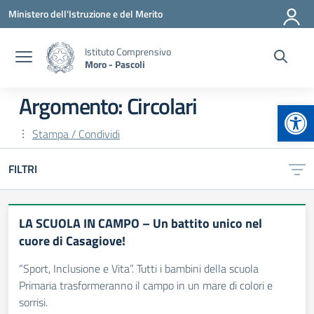
Vai ai contenuti
Vai al menu di navigazione
Vai al footer
Ministero dell'Istruzione e del Merito
Istituto Comprensivo
Moro - Pascoli
Argomento: Circolari
Apr
Stampa / Condividi
FILTRI
LA SCUOLA IN CAMPO – Un battito unico nel
cuore di Casagiove!
“Sport, Inclusione e Vita”. Tutti i bambini della scuola
Primaria trasformeranno il campo in un mare di colori e
sorrisi.