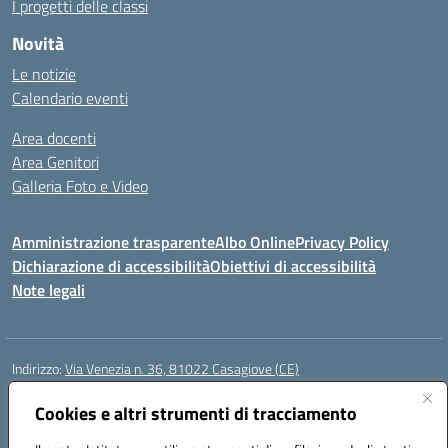
I progetti delle classi
Novità
Le notizie
Calendario eventi
Area docenti
Area Genitori
Galleria Foto e Video
Amministrazione trasparente
Albo Online
Privacy Policy
Dichiarazione di accessibilità
Obiettivi di accessibilità
Note legali
Indirizzo:
Via Venezia n. 36, 81022 Casagiove (CE)
Centralino:
0823742417
Email:
ceic893002@istruzione.it
Posta elettronica certificata (PEC):
Cookies e altri strumenti di tracciamento
ceic893002@pec.istruzione.it
Codice fiscale: 93085870611