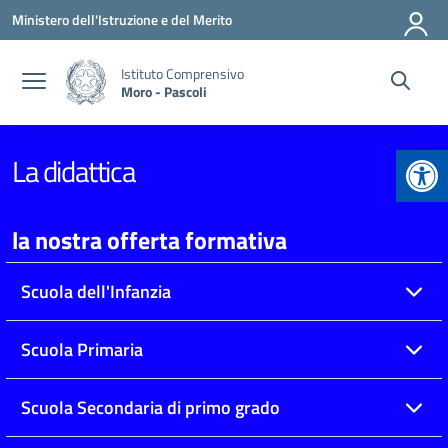
Vai ai contenuti
Vai al menu di navigazione
Vai al footer
Ministero dell'Istruzione e del Merito
Istituto Comprensivo
Moro - Pascoli
Apr
La didattica
la nostra offerta formativa
Scuola dell'Infanzia
Scuola Primaria
Scuola Secondaria di primo grado