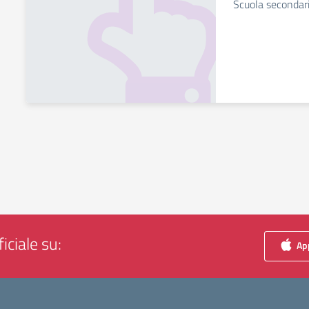
Scuola secondari
iciale su:
App