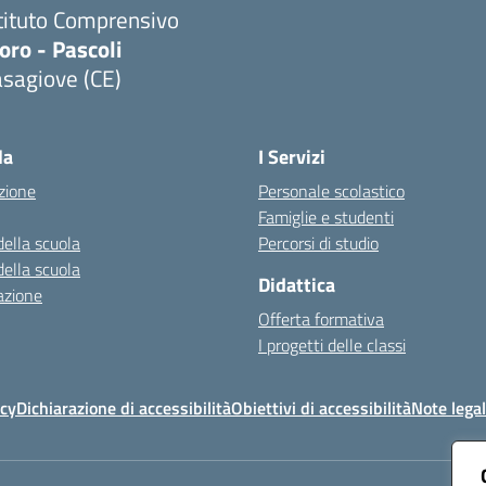
tituto Comprensivo
ro - Pascoli
sagiove (CE)
Visita la pagina iniziale della scuola
la
I Servizi
zione
Personale scolastico
Famiglie e studenti
della scuola
Percorsi di studio
della scuola
Didattica
azione
Offerta formativa
I progetti delle classi
icy
Dichiarazione di accessibilità
Obiettivi di accessibilità
Note legal