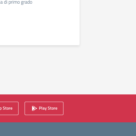
a di primo grado
 Store
Play Store