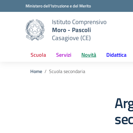
Vai ai contenuti
Vai al menu di navigazione
Vai al footer
Ministero dell'Istruzione e del Merito
Istituto Comprensivo
Moro - Pascoli
Casagiove (CE)
Scuola
Servizi
Novità
Didattica
Home
Scuola secondaria
Ar
se