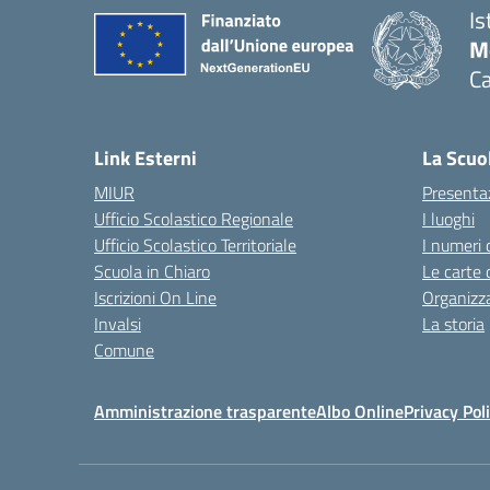
Is
Mo
Ca
— 
Link Esterni
La Scuo
MIUR
Presenta
Ufficio Scolastico Regionale
I luoghi
Ufficio Scolastico Territoriale
I numeri 
Scuola in Chiaro
Le carte 
Iscrizioni On Line
Organizz
Invalsi
La storia
Comune
Amministrazione trasparente
Albo Online
Privacy Pol