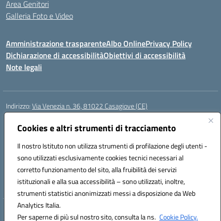
Area Genitori
Galleria Foto e Video
Amministrazione trasparente
Albo Online
Privacy Policy
Dichiarazione di accessibilità
Obiettivi di accessibilità
Note legali
Indirizzo:
Via Venezia n. 36, 81022 Casagiove (CE)
Centralino:
0823742417
Email:
ceic893002@istruzione.it
Posta elettronica certificata (PEC):
Cookies e altri strumenti di tracciamento
ceic893002@pec.istruzione.it
Codice fiscale: 93085870611
Il nostro Istituto non utilizza strumenti di profilazione degli utenti -
Codice meccanografico:
CEIC893002
sono utilizzati esclusivamente cookies tecnici necessari al
Codice Indice delle Pubbliche Amministrazioni (IPA): icmp_061
corretto funzionamento del sito, alla fruibilità dei servizi
Codice unico di fatturazione (CUF): UFIOD3
istituzionali e alla sua accessibilità – sono utilizzati, inoltre,
strumenti statistici anonimizzati messi a disposizione da Web
Analytics Italia.
Hosting & Powered by 3D Solution S.r.l.
Per saperne di più sul nostro sito, consulta la ns.
Cookie Policy.