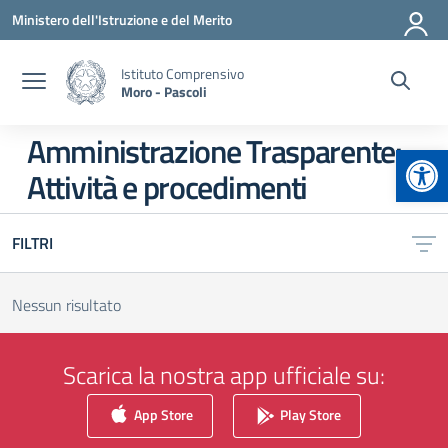
Vai ai contenuti
Vai al menu di navigazione
Vai al footer
Ministero dell'Istruzione e del Merito
Istituto Comprensivo
Moro - Pascoli
Amministrazione Trasparente:
Apr
Attività e procedimenti
FILTRI
Nessun risultato
Scarica la nostra app ufficiale su:
App Store
Play Store