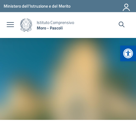
Vai ai contenuti
Vai al menu di navigazione
Vai al footer
Ministero dell'Istruzione e del Merito
Istituto Comprensivo
Moro - Pascoli
Apr