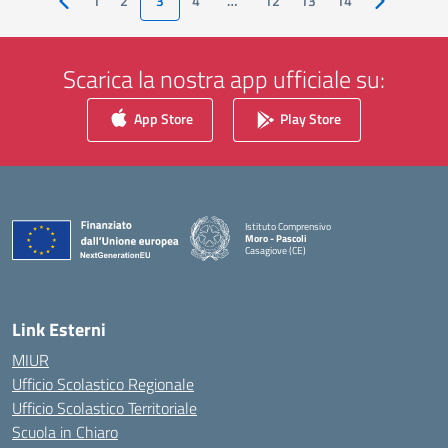
1
2
3
4
…
12
13
14
Pagina precedente
Pagina succ
Scarica la nostra app ufficiale su:
App Store
Play Store
Istituto Comprensivo
Moro - Pascoli
Casagiove (CE)
— Visita la pagina iniziale della scuola
Link Esterni
MIUR
Ufficio Scolastico Regionale
Ufficio Scolastico Territoriale
Scuola in Chiaro