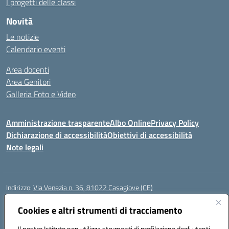
I progetti delle classi
Novità
Le notizie
Calendario eventi
Area docenti
Area Genitori
Galleria Foto e Video
Amministrazione trasparente
Albo Online
Privacy Policy
Dichiarazione di accessibilità
Obiettivi di accessibilità
Note legali
Indirizzo:
Via Venezia n. 36, 81022 Casagiove (CE)
Centralino:
0823742417
Email:
ceic893002@istruzione.it
Posta elettronica certificata (PEC):
Cookies e altri strumenti di tracciamento
ceic893002@pec.istruzione.it
Codice fiscale: 93085870611
Il nostro Istituto non utilizza strumenti di profilazione degli utenti -