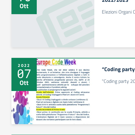
Ott
Elezioni Organi 
2022
“Coding part
07
"Coding party 2
Ott