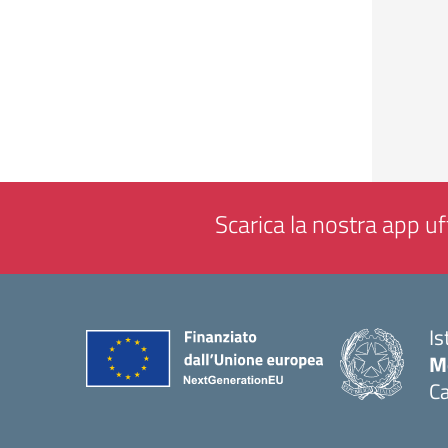
Scarica la nostra app uff
Is
Mo
Ca
— 