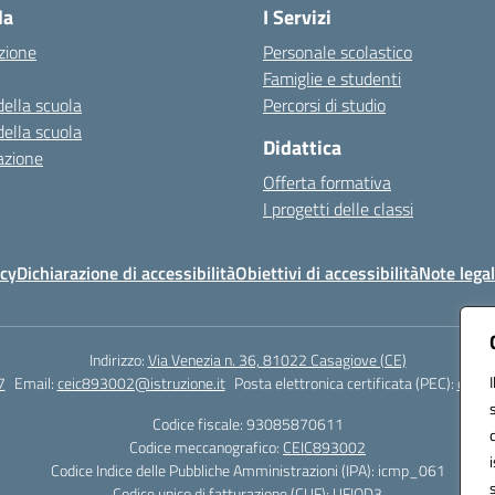
la
I Servizi
zione
Personale scolastico
Famiglie e studenti
della scuola
Percorsi di studio
della scuola
Didattica
azione
Offerta formativa
I progetti delle classi
icy
Dichiarazione di accessibilità
Obiettivi di accessibilità
Note legal
Indirizzo:
Via Venezia n. 36, 81022 Casagiove (CE)
7
Email:
ceic893002@istruzione.it
Posta elettronica certificata (PEC):
ceic8
Codice fiscale: 93085870611
Codice meccanografico:
CEIC893002
Codice Indice delle Pubbliche Amministrazioni (IPA): icmp_061
Codice unico di fatturazione (CUF): UFIOD3