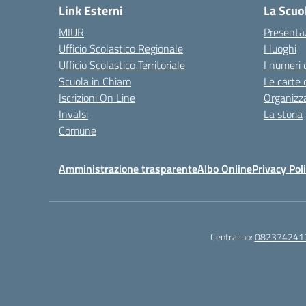
Link Esterni
La Scuo
MIUR
Presenta
Ufficio Scolastico Regionale
I luoghi
Ufficio Scolastico Territoriale
I numeri 
Scuola in Chiaro
Le carte 
Iscrizioni On Line
Organizz
Invalsi
La storia
Comune
Amministrazione trasparente
Albo Online
Privacy Pol
Centralino:
082374241