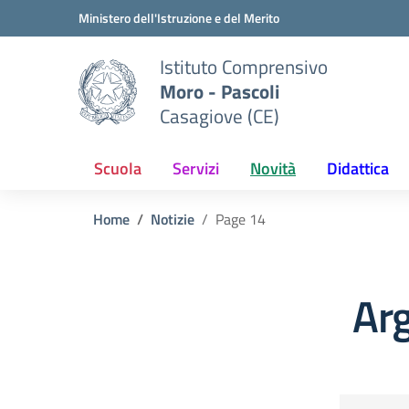
Vai ai contenuti
Vai al menu di navigazione
Vai al footer
Ministero dell'Istruzione e del Merito
Istituto Comprensivo
Moro - Pascoli
Casagiove (CE)
Scuola
Servizi
Novità
Didattica
Home
Notizie
Page 14
Arg