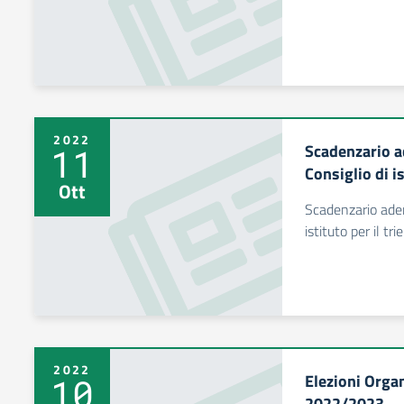
2022
Scadenzario a
11
Consiglio di i
Ott
Scadenzario adem
istituto per il t
2022
Elezioni Organ
10
2022/2023