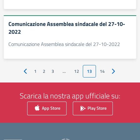
Comunicazione Assemblea sindacale del 27-10-
2022
Comunicazione Assemblea sindacale del 27-10-2022
1
2
3
…
12
13
14
Pagina precedente
Pagina succes
Scarica la nostra app ufficiale su:
App Store
Play Store