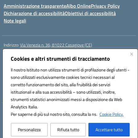
Amministrazione trasparente
Albo Online
Privacy Policy
Dichiarazione di accessibilità
Obiettivi di accessibilità
Note legali
Indirizzo:
Via Venezia n. 36, 81022 Casagiove (CE)
Centralino:
0823742417
Email:
ceic893002@istruzione.it
Posta elettronica certificata (PEC):
Cookies e altri strumenti di tracciamento
ceic893002@pec.istruzione.it
Codice fiscale: 93085870611
Il nostro Istituto non utilizza strumenti di profilazione degli utenti -
Codice meccanografico:
CEIC893002
sono utilizzati esclusivamente cookies tecnici necessari al
Codice Indice delle Pubbliche Amministrazioni (IPA): icmp_061
corretto funzionamento del sito, alla fruibilità dei servizi
Codice unico di fatturazione (CUF): UFIOD3
istituzionali e alla sua accessibilità – sono utilizzati, inoltre,
strumenti statistici anonimizzati messi a disposizione da Web
Analytics Italia.
Hosting & Powered by 3D Solution S.r.l.
Per saperne di più sul nostro sito, consulta la ns.
Cookie Policy.
Concept & Design by Designers Italia
Personalizza
Rifiuta tutto
Accettare tutto