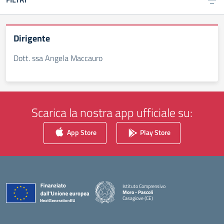
Dirigente
Dott. ssa Angela Maccauro
Scarica la nostra app ufficiale su:
App Store
Play Store
Istituto Comprensivo
Moro - Pascoli
Casagiove (CE)
— Visita la pagina iniziale della scuola