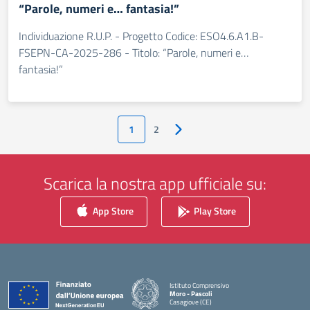
“Parole, numeri e… fantasia!”
Individuazione R.U.P. - Progetto Codice: ESO4.6.A1.B-
FSEPN-CA-2025-286 - Titolo: “Parole, numeri e…
fantasia!”
1
2
Pagina successiva
Scarica la nostra app ufficiale su:
App Store
Play Store
Istituto Comprensivo
Moro - Pascoli
Casagiove (CE)
— Visita la pagina iniziale della scuola