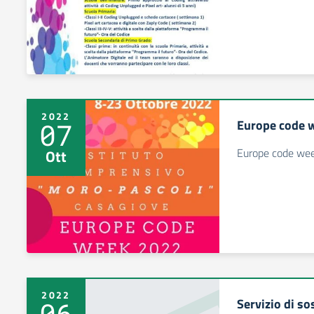
2022
Europe code 
07
Europe code we
Ott
2022
Servizio di s
06