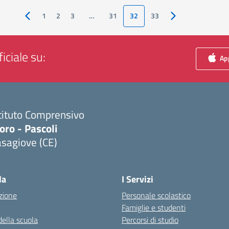
1
2
3
…
31
32
33
Pagina precedente
Pagina successiva
iciale su:
App
tituto Comprensivo
ro - Pascoli
sagiove (CE)
Visita la pagina iniziale della scuola
la
I Servizi
zione
Personale scolastico
Famiglie e studenti
della scuola
Percorsi di studio