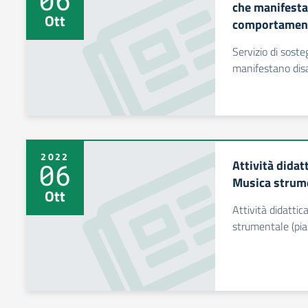
che manifesta
Ott
comportament
Servizio di soste
manifestano disa
2022
Attività dida
06
Musica strume
Ott
Attività didatti
strumentale (pia