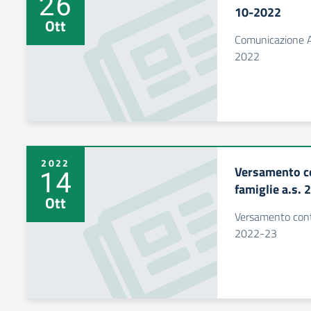
26
10-2022
Ott
Comunicazione A
2022
2022
Versamento co
14
famiglie a.s.
Ott
Versamento contr
2022-23