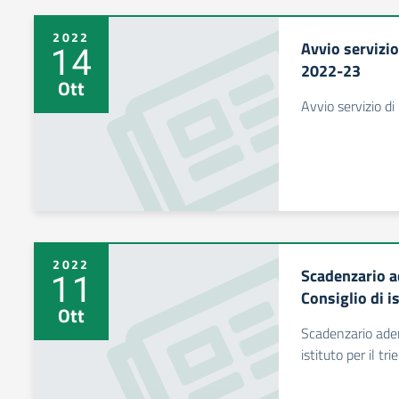
2022
Avvio servizio
14
2022-23
Ott
Avvio servizio di
2022
Scadenzario a
11
Consiglio di i
Ott
Scadenzario adem
istituto per il t