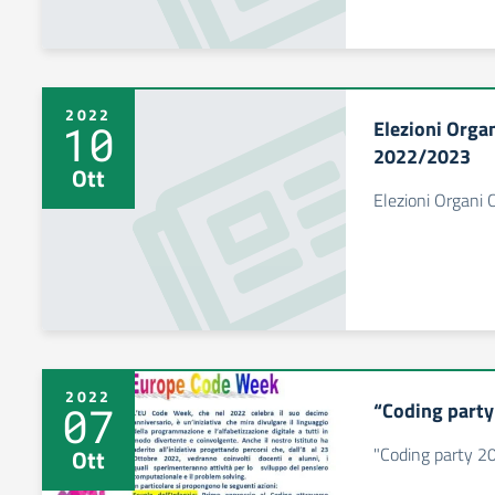
2022
Elezioni Organ
10
2022/2023
Ott
Elezioni Organi 
2022
“Coding part
07
"Coding party 2
Ott