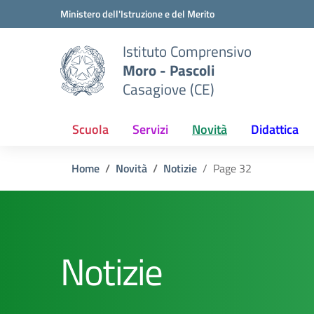
Vai ai contenuti
Vai al menu di navigazione
Vai al footer
Ministero dell'Istruzione e del Merito
Istituto Comprensivo
Moro - Pascoli
Casagiove (CE)
Scuola
Servizi
Novità
Didattica
Home
Novità
Notizie
Page 32
Notizie