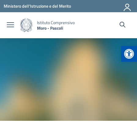
Vai ai contenuti
Vai al menu di navigazione
Vai al footer
Ministero dell'Istruzione e del Merito
Istituto Comprensivo
Moro - Pascoli
Apr