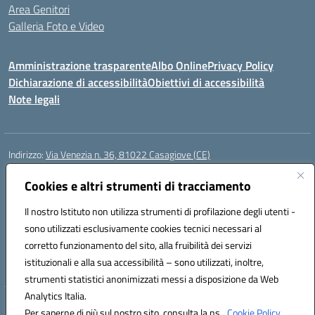
Area Genitori
Galleria Foto e Video
Amministrazione trasparente
Albo Online
Privacy Policy
Dichiarazione di accessibilità
Obiettivi di accessibilità
Note legali
Indirizzo:
Via Venezia n. 36, 81022 Casagiove (CE)
Centralino:
0823742417
Email:
ceic893002@istruzione.it
Posta elettronica certificata (PEC):
Cookies e altri strumenti di tracciamento
ceic893002@pec.istruzione.it
Codice fiscale: 93085870611
Il nostro Istituto non utilizza strumenti di profilazione degli utenti -
Codice meccanografico:
CEIC893002
sono utilizzati esclusivamente cookies tecnici necessari al
Codice Indice delle Pubbliche Amministrazioni (IPA): icmp_061
corretto funzionamento del sito, alla fruibilità dei servizi
Codice unico di fatturazione (CUF): UFIOD3
istituzionali e alla sua accessibilità – sono utilizzati, inoltre,
strumenti statistici anonimizzati messi a disposizione da Web
Analytics Italia.
Hosting & Powered by 3D Solution S.r.l.
Per saperne di più sul nostro sito, consulta la ns.
Cookie Policy.