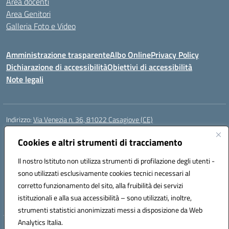
Area docenti
Area Genitori
Galleria Foto e Video
Amministrazione trasparente
Albo Online
Privacy Policy
Dichiarazione di accessibilità
Obiettivi di accessibilità
Note legali
Indirizzo:
Via Venezia n. 36, 81022 Casagiove (CE)
Centralino:
0823742417
Email:
ceic893002@istruzione.it
Posta elettronica certificata (PEC):
Cookies e altri strumenti di tracciamento
ceic893002@pec.istruzione.it
Codice fiscale: 93085870611
Il nostro Istituto non utilizza strumenti di profilazione degli utenti -
Codice meccanografico:
CEIC893002
sono utilizzati esclusivamente cookies tecnici necessari al
Codice Indice delle Pubbliche Amministrazioni (IPA): icmp_061
corretto funzionamento del sito, alla fruibilità dei servizi
Codice unico di fatturazione (CUF): UFIOD3
istituzionali e alla sua accessibilità – sono utilizzati, inoltre,
strumenti statistici anonimizzati messi a disposizione da Web
Analytics Italia.