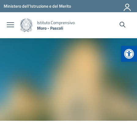
Vai ai contenuti
Vai al menu di navigazione
Vai al footer
Ministero dell'Istruzione e del Merito
Istituto Comprensivo
Moro - Pascoli
Apr