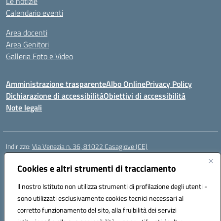
Le notizie
Calendario eventi
Area docenti
Area Genitori
Galleria Foto e Video
Amministrazione trasparente
Albo Online
Privacy Policy
Dichiarazione di accessibilità
Obiettivi di accessibilità
Note legali
Indirizzo:
Via Venezia n. 36, 81022 Casagiove (CE)
Centralino:
0823742417
Email:
ceic893002@istruzione.it
Posta elettronica certificata (PEC):
Cookies e altri strumenti di tracciamento
ceic893002@pec.istruzione.it
Codice fiscale: 93085870611
Il nostro Istituto non utilizza strumenti di profilazione degli utenti -
Codice meccanografico:
CEIC893002
sono utilizzati esclusivamente cookies tecnici necessari al
Codice Indice delle Pubbliche Amministrazioni (IPA): icmp_061
corretto funzionamento del sito, alla fruibilità dei servizi
Codice unico di fatturazione (CUF): UFIOD3