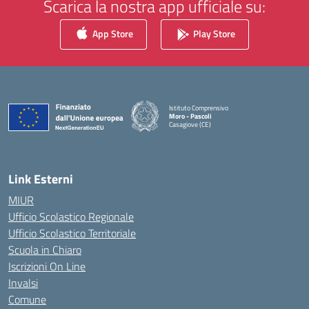
Scarica la nostra app ufficiale su:
App Store
Play Store
Istituto Comprensivo
Moro - Pascoli
Casagiove (CE)
— Visita la pagina iniziale della scuola
Link Esterni
MIUR
Ufficio Scolastico Regionale
Ufficio Scolastico Territoriale
Scuola in Chiaro
Iscrizioni On Line
Invalsi
Comune