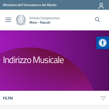
Vai ai contenuti
Vai al menu di navigazione
Vai al footer
Ministero dell'Istruzione e del Merito
Istituto Comprensivo
Moro - Pascoli
Apr
Indirizzo Musicale
FILTRI