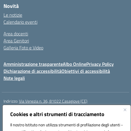
Novità
Le notizie
Calendario eventi
Area docenti
Area Genitori
Galleria Foto e Video
Amministrazione trasparente
Albo Online
Privacy Policy
Dichiarazione di accessibilità
Obiettivi di accessibilità
Note legali
Indirizzo:
Via Venezia n. 36, 81022 Casagiove (CE)
Centralino:
0823742417
Email:
ceic893002@istruzione.it
Posta elettronica certificata (PEC):
Cookies e altri strumenti di tracciamento
ceic893002@pec.istruzione.it
Codice fiscale: 93085870611
Il nostro Istituto non utilizza strumenti di profilazione degli utenti -
Codice meccanografico:
CEIC893002