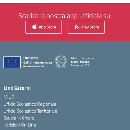
Scarica la nostra app ufficiale su:
App Store
Play Store
Istituto Comprensivo
Moro - Pascoli
Casagiove (CE)
— Visita la pagina iniziale della scuola
Link Esterni
MIUR
Ufficio Scolastico Regionale
Ufficio Scolastico Territoriale
Scuola in Chiaro
Iscrizioni On Line