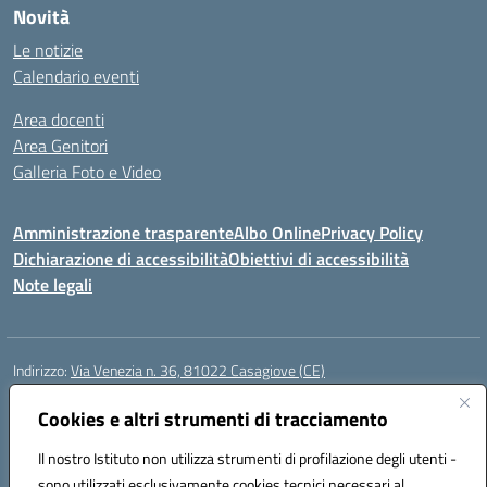
Novità
Le notizie
Calendario eventi
Area docenti
Area Genitori
Galleria Foto e Video
Amministrazione trasparente
Albo Online
Privacy Policy
Dichiarazione di accessibilità
Obiettivi di accessibilità
Note legali
Indirizzo:
Via Venezia n. 36, 81022 Casagiove (CE)
Centralino:
0823742417
Email:
ceic893002@istruzione.it
Posta elettronica certificata (PEC):
Cookies e altri strumenti di tracciamento
ceic893002@pec.istruzione.it
Codice fiscale: 93085870611
Il nostro Istituto non utilizza strumenti di profilazione degli utenti -
Codice meccanografico:
CEIC893002
sono utilizzati esclusivamente cookies tecnici necessari al