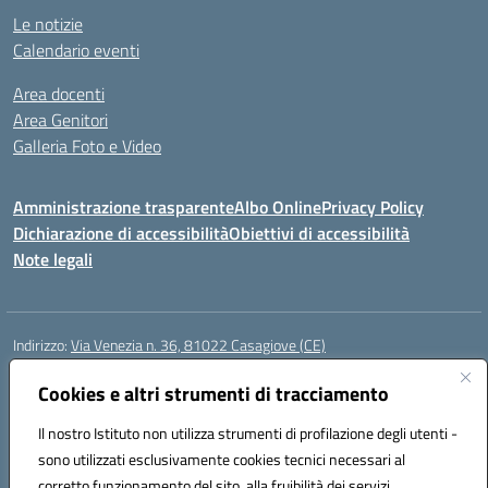
Le notizie
Calendario eventi
Area docenti
Area Genitori
Galleria Foto e Video
Amministrazione trasparente
Albo Online
Privacy Policy
Dichiarazione di accessibilità
Obiettivi di accessibilità
Note legali
Indirizzo:
Via Venezia n. 36, 81022 Casagiove (CE)
Centralino:
0823742417
Email:
ceic893002@istruzione.it
Posta elettronica certificata (PEC):
Cookies e altri strumenti di tracciamento
ceic893002@pec.istruzione.it
Codice fiscale: 93085870611
Il nostro Istituto non utilizza strumenti di profilazione degli utenti -
Codice meccanografico:
CEIC893002
sono utilizzati esclusivamente cookies tecnici necessari al
Codice Indice delle Pubbliche Amministrazioni (IPA): icmp_061
corretto funzionamento del sito, alla fruibilità dei servizi