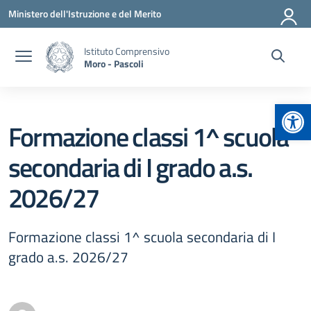
Vai ai contenuti
Vai al menu di navigazione
Vai al footer
Ministero dell'Istruzione e del Merito
Istituto Comprensivo
Moro - Pascoli
Apr
Formazione classi 1^ scuola
secondaria di I grado a.s.
2026/27
Formazione classi 1^ scuola secondaria di I
grado a.s. 2026/27