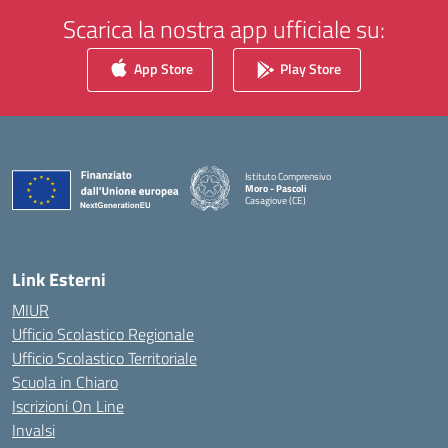
Scarica la nostra app ufficiale su:
App Store
Play Store
Istituto Comprensivo
Moro - Pascoli
Casagiove (CE)
— Visita la pagina iniziale della scuola
Link Esterni
MIUR
Ufficio Scolastico Regionale
Ufficio Scolastico Territoriale
Scuola in Chiaro
Iscrizioni On Line
Invalsi