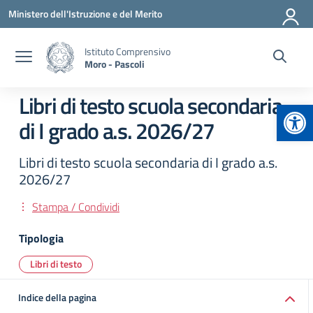
Vai ai contenuti
Vai al menu di navigazione
Vai al footer
Ministero dell'Istruzione e del Merito
Istituto Comprensivo
Moro - Pascoli
Libri di testo scuola secondaria
Apr
di I grado a.s. 2026/27
Libri di testo scuola secondaria di I grado a.s.
2026/27
Stampa / Condividi
Tipologia
Libri di testo
Indice della pagina