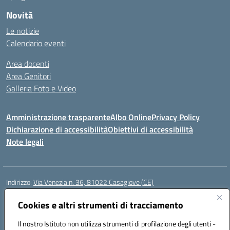
Novità
Le notizie
Calendario eventi
Area docenti
Area Genitori
Galleria Foto e Video
Amministrazione trasparente
Albo Online
Privacy Policy
Dichiarazione di accessibilità
Obiettivi di accessibilità
Note legali
Indirizzo:
Via Venezia n. 36, 81022 Casagiove (CE)
Centralino:
0823742417
Email:
ceic893002@istruzione.it
Posta elettronica certificata (PEC):
Cookies e altri strumenti di tracciamento
ceic893002@pec.istruzione.it
Codice fiscale: 93085870611
Il nostro Istituto non utilizza strumenti di profilazione degli utenti -