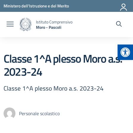
Vai ai contenuti
Vai al menu di navigazione
Vai al footer
Ministero dell'Istruzione e del Merito
Istituto Comprensivo
Moro - Pascoli
Apr
Classe 1^A plesso Moro a.s.
2023-24
Classe 1^A plesso Moro a.s. 2023-24
Personale scolastico